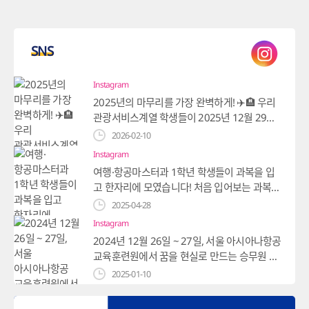
SNS
Instagram
2025년의 마무리를 가장 완벽하게! ✈️🏨 우리
관광서비스계열 학생들이 2025년 12월 29일
부터 30일까지 꽉 찬 현장연수를 다녀왔습니
2026-02-10
다. 첫날은 더링크호텔의 고급스러운 서비스 현
Instagram
장을, 둘째 날은 티웨이항공에서 실전 항공 직
여행·항공마스터과 1학년 학생들이 과복을 입
무의 세계를 경험하고 왔는데요. 추운 날씨도
고 한자리에 모였습니다! 처음 입어보는 과복이
잊게 만든 우리 학생들의 열정 가득한 눈빛! 강
라 설렘 가득한 모습이죠? 앞으로 멋진 여행·항
2025-04-28
의실 밖에서 직접 보고 느낀 만큼, 여러분의 꿈
공 전문가로 성장해나갈 우리 1학년 친구들을
도 한 뼘 더 자랐길 바랍니다. 🤍 #영남이공대
Instagram
응원해주세요! #영남이공대학교 #여행항공마
학교 #영이공 #관광 #항공 #호텔 #관광서비
2024년 12월 26일 ~ 27일, 서울 아시아나항공
스터과 #과복 #대학생 #대학생일상 #캠퍼스
스계열 #현장연수 #더링크트리뷰트포트폴리
교육훈련원에서 꿈을 현실로 만드는 승무원 체
라이프 #영이공 #1학년 #신입생 #항공 #호텔
오호텔 #티웨이항공 #예비호텔리어 #예비승
험 과정을 진행했습니다! 우리의 도전과 열정이
2025-01-10
#항공승무원 #객실승무원 #항공객실승무원 #
무원 #갓생 #현장학습 #2025안녕
가득했던 그 순간, 함께 느껴보세요! #영남이공
호텔리어 #항공호텔 #관광
Instagram
대학교 #영남이공대 #YNC #여행항공마스터